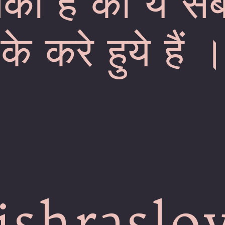
सका है की ये स
के करे हुये हैं 
shraslo