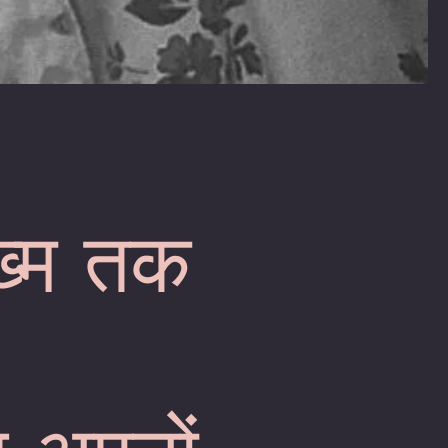
ख्म तक
,