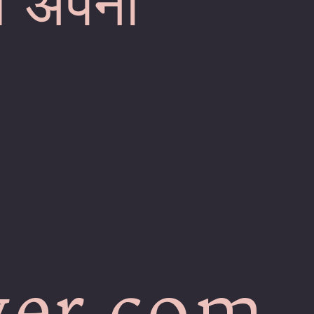
ब अपनों
।
ver.com