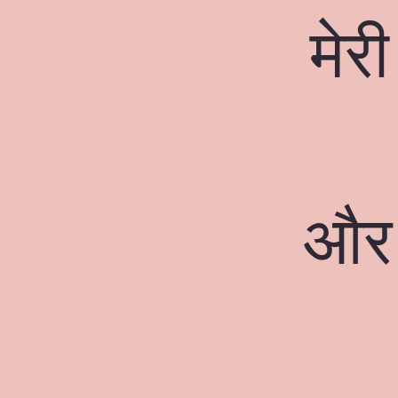
मेर
और 