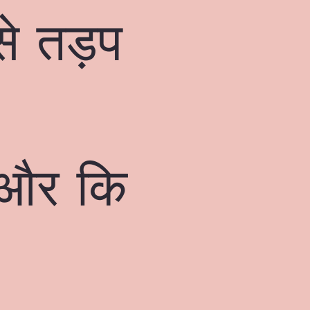
द से तड़प
 और कि