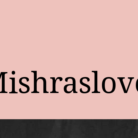
shraslov