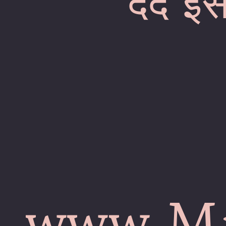
दर्द इ
www.Mi