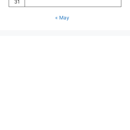
31
« May