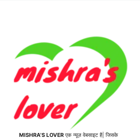
MISHRA'S LOVER
एक न्यूज़ वेबसाइट है| जिसके