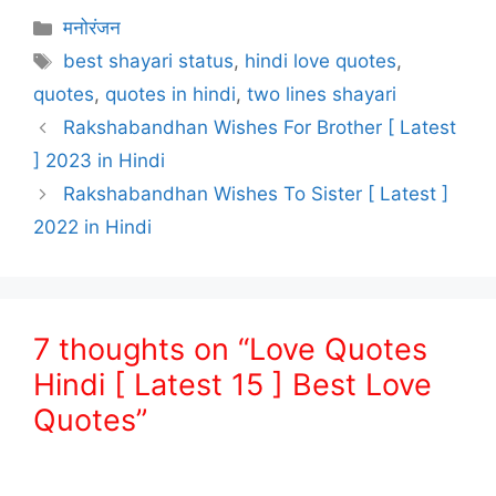
Categories
मनोरंजन
Tags
best shayari status
,
hindi love quotes
,
quotes
,
quotes in hindi
,
two lines shayari
Rakshabandhan Wishes For Brother [ Latest
] 2023 in Hindi
Rakshabandhan Wishes To Sister [ Latest ]
2022 in Hindi
7 thoughts on “Love Quotes
Hindi [ Latest 15 ] Best Love
Quotes”