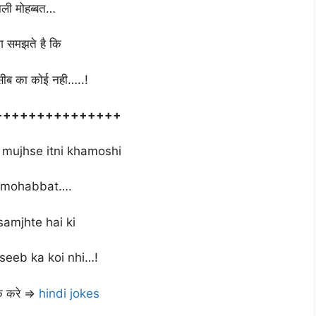
ाली मोहब्बत…
ग समझते है कि
ीब का कोई नही…..!
+++++++++++++++
 mujhse itni khamoshi
i mohabbat….
samjhte hai ki
seeb ka koi nhi…!
लिक करे ⇒
hindi jokes