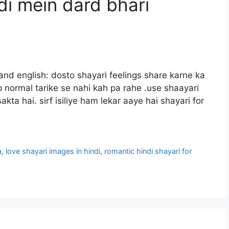
ndi mein dard bhari
i and english: dosto shayari feelings share karne ka
p normal tarike se nahi kah pa rahe .use shaayari
a hai. sirf isiliye ham lekar aaye hai shayari for
a
,
love shayari images in hindi
,
romantic hindi shayari for