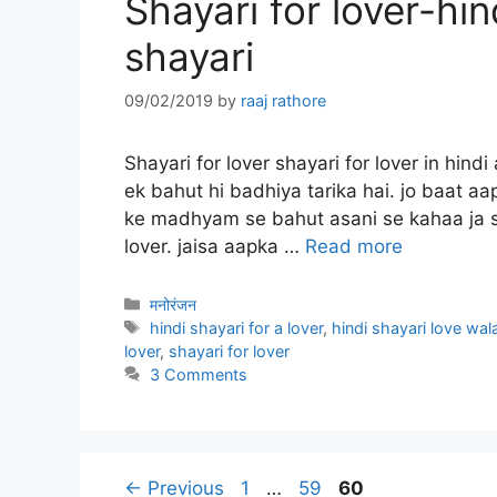
Shayari for lover-hi
shayari
09/02/2019
by
raaj rathore
Shayari for lover shayari for lover in hind
ek bahut hi badhiya tarika hai. jo baat aa
ke madhyam se bahut asani se kahaa ja sakt
lover. jaisa aapka …
Read more
Categories
मनोरंजन
Tags
hindi shayari for a lover
,
hindi shayari love wal
lover
,
shayari for lover
3 Comments
Page
Page
Page
←
Previous
1
…
59
60