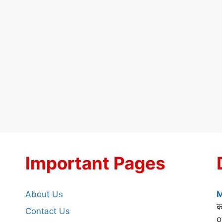
Important Pages
About Us
M
क
Contact Us
o