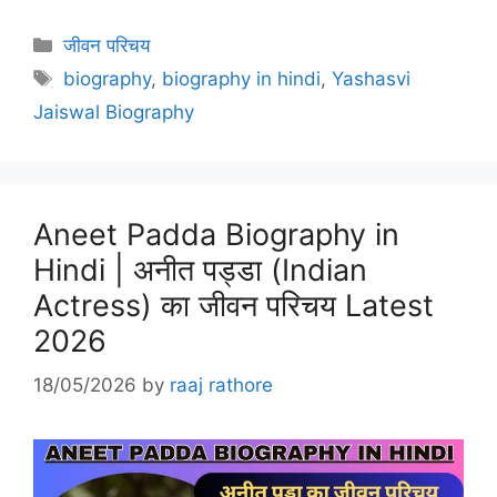
Categories
जीवन परिचय
Tags
biography
,
biography in hindi
,
Yashasvi
Jaiswal Biography
Aneet Padda Biography in
Hindi | अनीत पड्डा (Indian
Actress) का जीवन परिचय Latest
2026
18/05/2026
by
raaj rathore