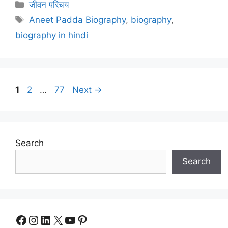
Categories
जीवन परिचय
Tags
Aneet Padda Biography
,
biography
,
biography in hindi
Page
Page
Page
1
2
…
77
Next
→
Search
Search
Facebook
Instagram
LinkedIn
X
YouTube
Pinterest