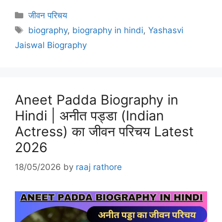
Categories
जीवन परिचय
Tags
biography
,
biography in hindi
,
Yashasvi
Jaiswal Biography
Aneet Padda Biography in
Hindi | अनीत पड्डा (Indian
Actress) का जीवन परिचय Latest
2026
18/05/2026
by
raaj rathore