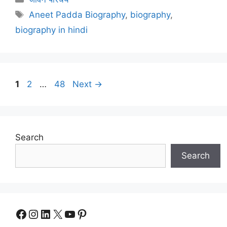
Tags
Aneet Padda Biography
,
biography
,
biography in hindi
Page
Page
Page
1
2
…
48
Next
→
Search
Search
Facebook
Instagram
LinkedIn
X
YouTube
Pinterest