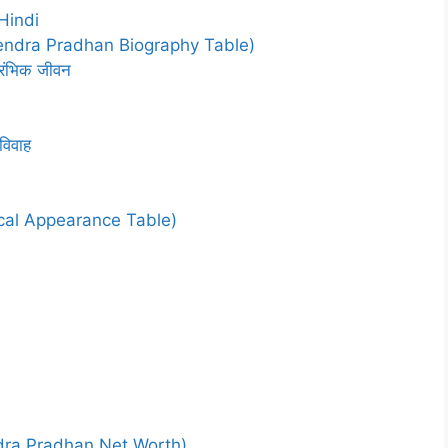
Hindi
(Dharmendra Pradhan Biography Table)
रारंभिक जीवन
 विवाह
hysical Appearance Table)
rmendra Pradhan Net Worth)