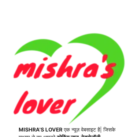
MISHRA'S LOVER
एक न्यूज़ वेबसाइट है| जिसके