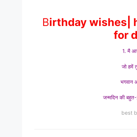
B
irthday wishes|
for 
1. मै आ
जो हमें त
भगवान आ
जन्मदिन की बहुत-2
best b