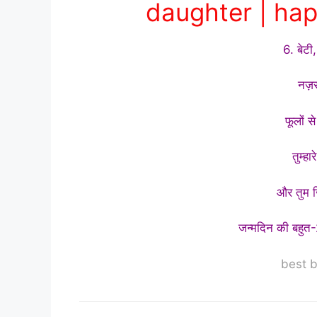
daughter | hap
6. बेटी,
नज़र
फूलों 
तुम्हा
और तुम ज़ि
जन्मदिन की बहुत-2
best b