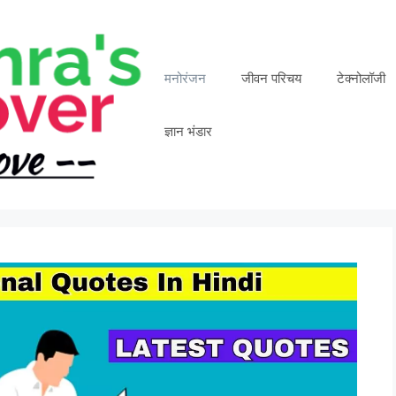
मनोरंजन
जीवन परिचय
टेक्नोलॉजी
ज्ञान भंडार