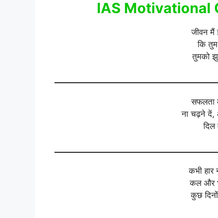
IAS Motivational 
जीवन मै
कि तुम
तुमको झ
सफलता क
ना चढ़ने द
दिल 
कभी हार 
कल और भी
कुछ दिनो