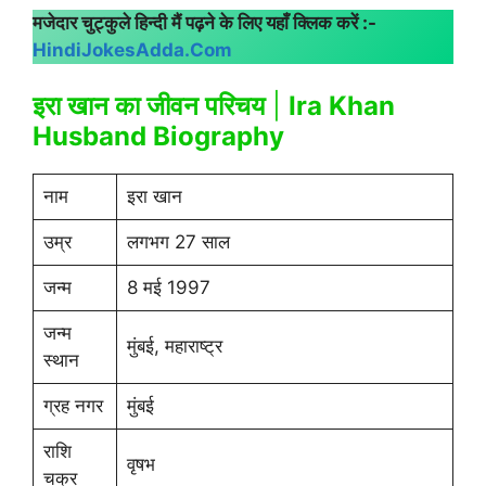
मजेदार चुट्कुले हिन्दी मैं पढ़ने के लिए यहाँ क्लिक करें :-
HindiJokesAdda.Com
इरा खान का जीवन परिचय
|
Ira Khan
Husband Biography
नाम
इरा खान
उम्र
लगभग 27 साल
जन्म
8 मई 1997
जन्म
मुंबई, महाराष्ट्र
स्थान
ग्रह नगर
मुंबई
राशि
वृषभ
चक्र