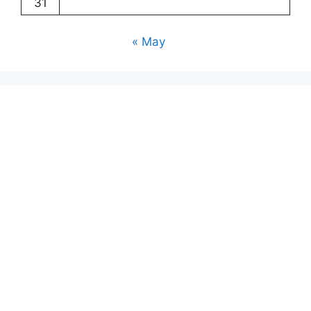
31
« May