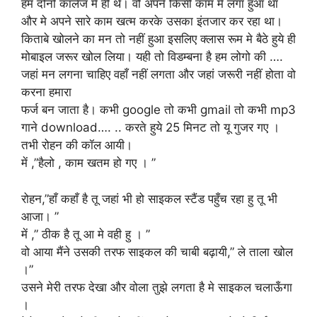
हम दोनों कॉलेज मे ही थे। वो अपने किसी काम मे लगा हुआ था
और मे अपने सारे काम खत्म करके उसका इंतजार कर रहा था।
किताबे खोलने का मन तो नहीं हुआ इसलिए क्लास रूम मे बैठे हुये ही
मोबाइल जरूर खोल लिया। यही तो विडम्बना है हम लोगो की ….
जहां मन लगना चाहिए वहाँ नहीं लगता और जहां जरूरी नहीं होता वो
करना हमारा
फर्ज बन जाता है। कभी google तो कभी gmail तो कभी mp3
गाने download…. .. करते हुये 25 मिनट तो यू गुजर गए ।
तभी रोहन की कॉल आयी।
में ,”हैलो , काम खतम हो गए । ”
रोहन,”हाँ कहाँ है तू जहां भी हो साइकल स्टैंड पहुँच रहा हु तू भी
आजा। ”
में ,” ठीक है तू आ मे वही हु । ”
वो आया मैंने उसकी तरफ साइकल की चाबी बढ़ायी,” ले ताला खोल
।”
उसने मेरी तरफ देखा और वोला तुझे लगता है मे साइकल चलाऊँगा
।