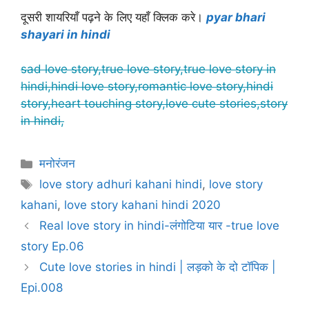
दूसरी शायरियाँ पढ़ने के लिए यहाँ क्लिक करे।
pyar bhari
shayari in hindi
sad love story,true love story,true love story in
hindi,hindi love story,romantic love story,hindi
story,heart touching story,love cute stories,story
in hindi,
Categories
मनोरंजन
Tags
love story adhuri kahani hindi
,
love story
kahani
,
love story kahani hindi 2020
Real love story in hindi-लंगोटिया यार -true love
story Ep.06
Cute love stories in hindi | लड़को के दो टॉपिक |
Epi.008