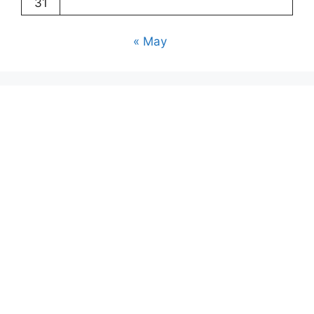
31
« May