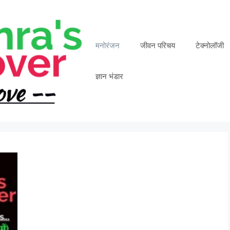
मनोरंजन
जीवन परिचय
टेक्नोलॉजी
ज्ञान भंडार