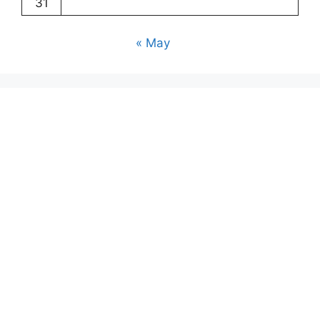
31
« May