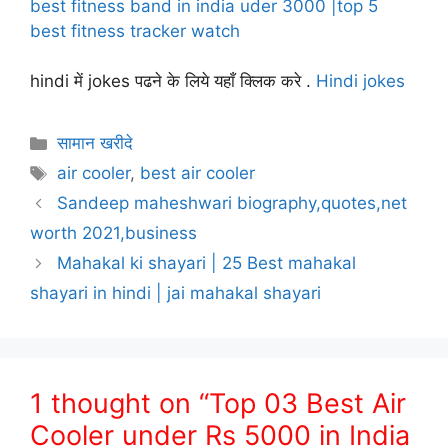
best fitness band in india uder 3000 |top 5
best fitness tracker watch
hindi में jokes पढने के लिये यहाँ क्लिक करे .
Hindi jokes
Categories
सामान खरीदे
Tags
air cooler
,
best air cooler
Sandeep maheshwari biography,quotes,net
worth 2021,business
Mahakal ki shayari | 25 Best mahakal
shayari in hindi | jai mahakal shayari
1 thought on “Top 03 Best Air
Cooler under Rs 5000 in India