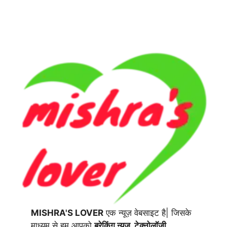
MISHRA'S LOVER
एक न्यूज़ वेबसाइट है| जिसके
माध्यम से हम आपको
ब्रेकिंग न्यूज़, टेक्नोलॉजी,