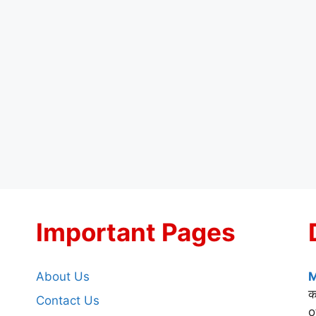
Important Pages
About Us
M
क
Contact Us
o