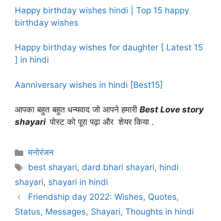
Happy birthday wishes hindi | Top 15 happy
birthday wishes
Happy birthday wishes for daughter [ Latest 15
] in hindi
Aanniversary wishes in hindi [Best15]
आपका बहुत बहुत धन्यवाद जो आपने हमारी
Best Love story
shayari
पोस्ट को पूरा पढ़ा और शेयर किया .
Categories
मनोरंजन
Tags
best shayari
,
dard bhari shayari
,
hindi
shayari
,
shayari in hindi
Friendship day 2022: Wishes, Quotes,
Status, Messages, Shayari, Thoughts in hindi