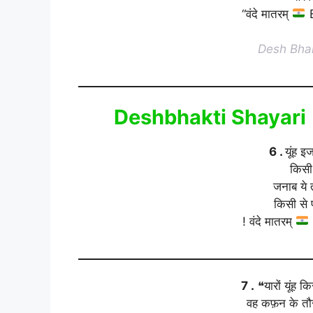
“वंदे मातरम्
B
Desh Bhak
Deshbhakti Shayari 
6 .
यूंह इ
किसी
जनाब ये 
किसी से 
! वंदे मातरम्
7 .
❝यारों यूंह 
वह कफ़न के तौर 