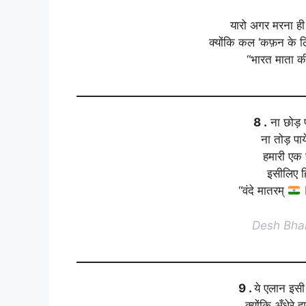
यारो अगर मरना ही
क्योंकि कल ‘कफ़न के ल
“भारत माता क
8 .
ना छोड़ प
ना तोड़ पाय
हमारी एक 
इसीलिए हि
“वंदे मातरम्
Desh Bhak
9 .
ये एलान इस
क्योंकि अँधेरे 