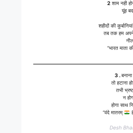
2
शाम नही होन
यूंह ब
शहीदों की कुर्बानिया
तब तक हम अपने
नीला
“भारत माता क
3 .
बनाना 
तो हटाना हो
तभी भ्रष्
न होग
होगा साथ न
“वंदे मातरम्
B
Desh Bhak