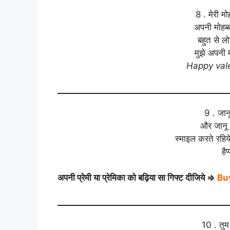
8 . मेरी मो
अपनी मोहब्ब
बहुत से लोग
मुझे अपनी म
Happy vale
9 . जानू
और जानू 
स्माइल करते रहिय
हैप
अपनी प्रेमी या प्रेमिका को बढ़िया सा गिफ्ट दीजिये ⇒
Bu
10 . तुम म