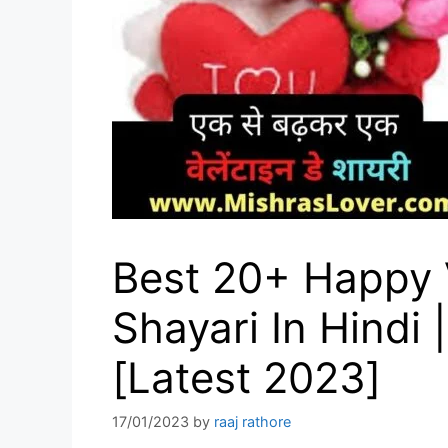
Best 20+ Happy V
Shayari In Hindi | व
[Latest 2023]
17/01/2023
by
raaj rathore