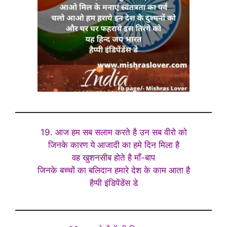
19. आज हम सब सलाम करते है उन सब वीरो को
जिनके कारण ये आजादी का हमे दिन मिला है
वह खुशनसीब होते है माँ-बाप
जिनके बच्चों का बलिदान हमारे देश के काम आता है
हैप्पी इंडिपेंडेंस डे