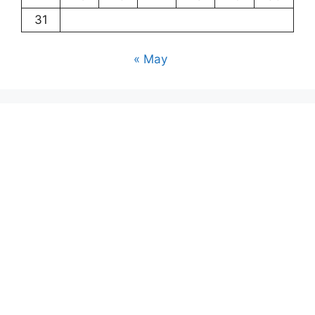
31
« May