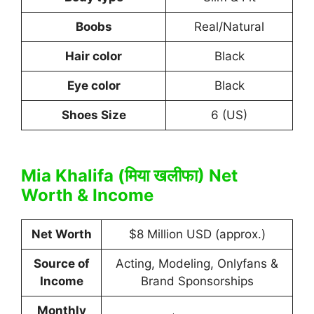
Boobs
Real/Natural
Hair color
Black
Eye color
Black
Shoes Size
6 (US)
Mia Khalifa (मिया खलीफा) Net
Worth & Income
Net Worth
$8 Million USD (approx.)
Source of
Acting, Modeling, Onlyfans &
Income
Brand Sponsorships
Monthly