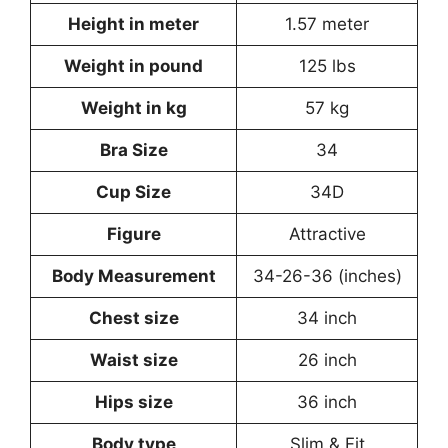
Height in meter
1.57 meter
Weight in pound
125 lbs
Weight in kg
57 kg
Bra Size
34
Cup Size
34D
Figure
Attractive
Body Measurement
34-26-36 (inches)
Chest size
34 inch
Waist size
26 inch
Hips size
36 inch
Body type
Slim & Fit