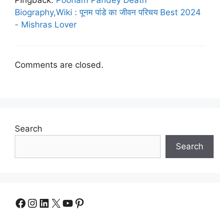
Pingback:
Poonam Pandey Death
Biography,Wiki : पूनम पांडे का जीवन परिचय Best 2024
- Mishras Lover
Comments are closed.
Search
Search
Facebook
Instagram
LinkedIn
X
YouTube
Pinterest