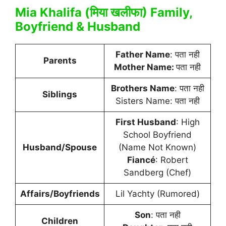
Mia Khalifa (मिया खलीफा) Family,
Boyfriend & Husband
Father Name
: पता नही
Parents
Mother Name:
पता नही
Brothers Name
: पता नही
Siblings
Sisters Name: पता नही
First Husband
: High
School Boyfriend
Husband/Spouse
(Name Not Known)
Fiancé
: Robert
Sandberg (Chef)
Affairs/Boyfriends
Lil Yachty (Rumored)
Son
: पता नही
Children