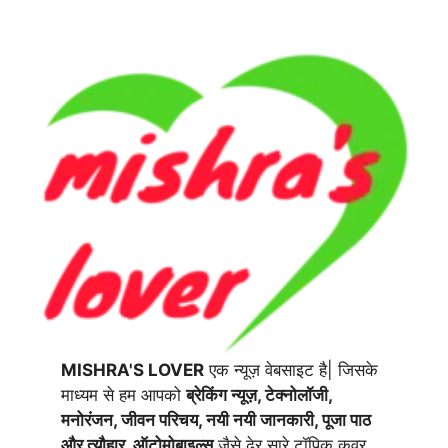
MISHRA'S LOVER
एक न्यूज़ वेबसाइट है| जिसके
माध्यम से हम आपको
ब्रेकिंग न्यूज़, टेक्नोलॉजी,
मनोरंजन, जीवन परिचय, नयी नयी जानकारी, पूजा पाठ
और त्यौहार, ऑटोमोबाइल्स
जैसे ढेर सारे टॉपिक कवर