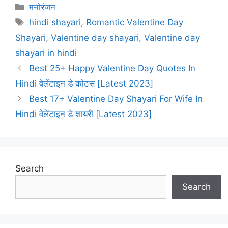
Categories
मनोरंजन
Tags
hindi shayari
,
Romantic Valentine Day
Shayari
,
Valentine day shayari
,
Valentine day
shayari in hindi
Best 25+ Happy Valentine Day Quotes In
Hindi वेलेंटाइन डे कोटस [Latest 2023]
Best 17+ Valentine Day Shayari For Wife In
Hindi वेलेंटाइन डे शायरी [Latest 2023]
Search
Search