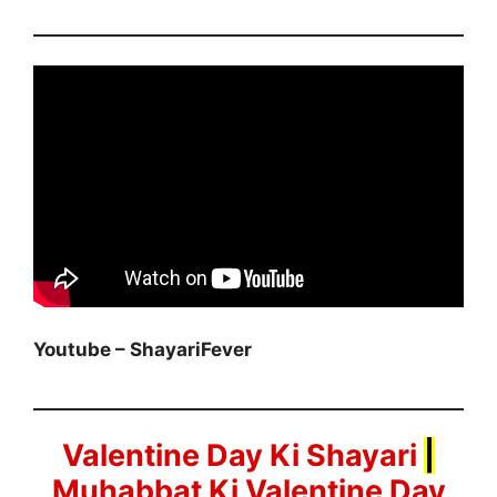
Youtube – ShayariFever
Valentine Day Ki Shayari
|
Muhabbat Ki Valentine Day