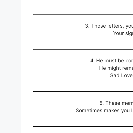
3. Those letters, yo
Your si
4. He must be com
He might reme
Sad Love 
5. These memo
Sometimes makes you l