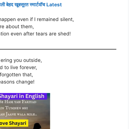
ेहद खूबसूरत स्मार्टवॉच Latest
appen even if I remained silent,
re about them,
tion even after tears are shed!
ering you outside,
 to live forever,
forgotten that,
easons change!