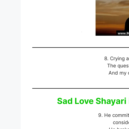
8. Crying a
The ques
And my 
Sad Love Shayari 
9. He commit
consid