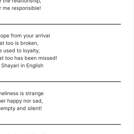
 the relationship,
 me responsible!
hope from your arrival
t too is broken,
 used to loyalty,
t too has been missed!
Shayari in English
neliness is strange
her happy nor sad,
 empty and silent!