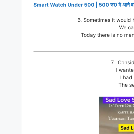
Smart Watch Under 500 | 500 रु0 मे आने वाली ब
6. Sometimes it would h
We ca
Today there is no men
7. Consid
I wanted
I had 
The s