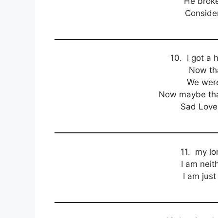
He broke
Consider
10. I got a 
Now tha
We were
Now maybe tha
Sad Love 
11. my lo
I am neit
I am just