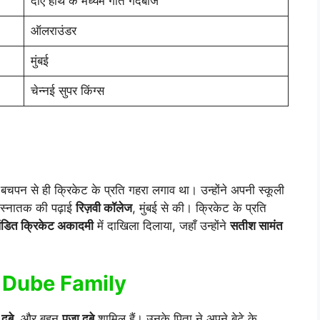
दाएँ हाथ के मध्यम गति गेंदबाज
ऑलराउंडर
मुंबई
चेन्नई सुपर किंग्स
का बचपन से ही क्रिकेट के प्रति गहरा लगाव था। उन्होंने अपनी स्कूली
र स्नातक की पढ़ाई
रिज़वी कॉलेज
, मुंबई से की। क्रिकेट के प्रति
 पंडित क्रिकेट अकादमी
में दाखिला दिलाया, जहाँ उन्होंने
सतीश सामंत
am Dube Family
दुबे
, और बहन
पूजा दुबे
शामिल हैं। उनके पिता ने अपने बेटे के