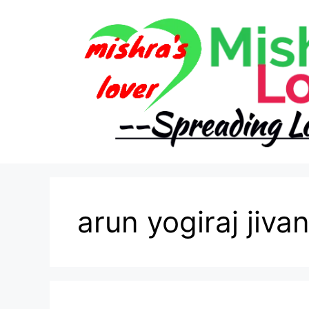
Skip
to
content
arun yogiraj jivan