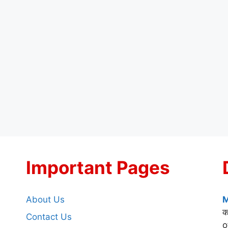
Important Pages
About Us
M
क
Contact Us
o