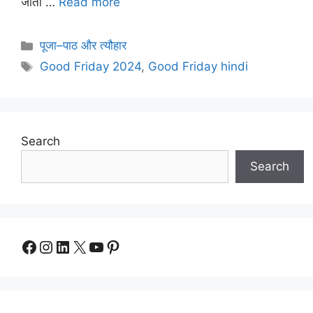
जाता …
Read more
Categories
पूजा–पाठ और त्यौहार
Tags
Good Friday 2024
,
Good Friday hindi
Search
Search
Facebook
Instagram
LinkedIn
X
YouTube
Pinterest