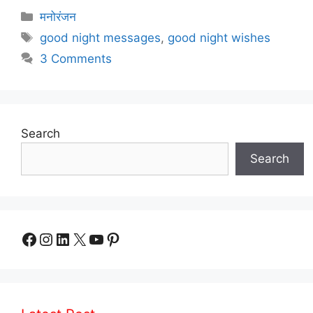
Categories
मनोरंजन
Tags
good night messages
,
good night wishes
3 Comments
Search
Search
Facebook
Instagram
LinkedIn
X
YouTube
Pinterest