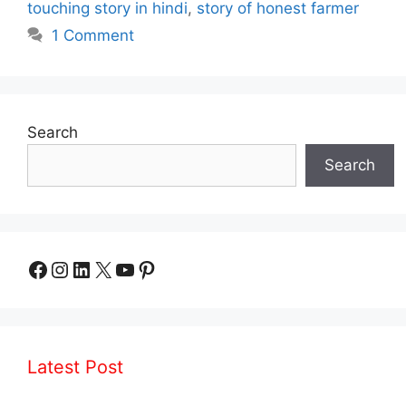
touching story in hindi
,
story of honest farmer
1 Comment
Search
Search
Facebook
Instagram
LinkedIn
X
YouTube
Pinterest
Latest Post