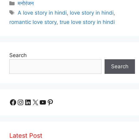
Categories
मनोरंजन
Tags
A love story in hindi
,
love story in hindi
,
romantic love story
,
true love story in hindi
Search
Search
Facebook
Instagram
LinkedIn
X
YouTube
Pinterest
Latest Post