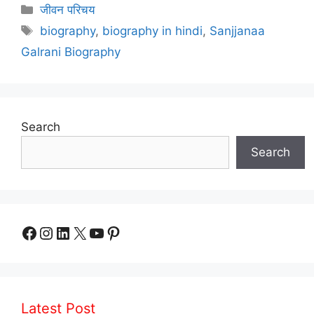
Categories
जीवन परिचय
Tags
biography
,
biography in hindi
,
Sanjjanaa
Galrani Biography
Search
Search
Facebook
Instagram
LinkedIn
X
YouTube
Pinterest
Latest Post