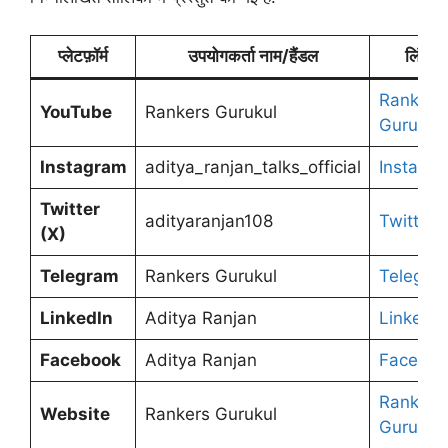
प्लेटफ़ॉर्म
उपयोगकर्ता नाम/हैंडल
लिंक
Rankers
YouTube
Rankers Gurukul
Gurukul
Instagram
aditya_ranjan_talks_official
Instagr
Twitter
adityaranjan108
Twitter
(X)
Telegram
Rankers Gurukul
Telegra
LinkedIn
Aditya Ranjan
LinkedIn
Facebook
Aditya Ranjan
Faceboo
Rankers
Website
Rankers Gurukul
Gurukul