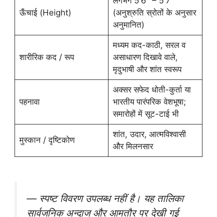
लगभग 5′6″ – 5′7″
ऊँचाई (Height)
(अनुश्रुति स्रोतों के अनुसार
अनुमानित)
मध्यम कद-काठी, सरल व
शारीरिक कद / रूप
असाधारण दिखावे वाले,
मृदुभाषी और शांत स्वरूप
अक्सर सफेद धोती-कुर्ता या
पहनावा
भारतीय पारंपरिक वेशभूषा;
समारोहों में सूट-टाई भी
शांत, उदार, आत्मविश्वासी
मुस्कान / दृष्टिकोण
और मिलनसार
— स्पष्ट विवरण उपलब्ध नहीं है। यह तालिका
सार्वजनिक अन्दाज और आमतौर पर देखी गई