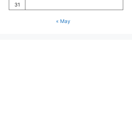
31
« May