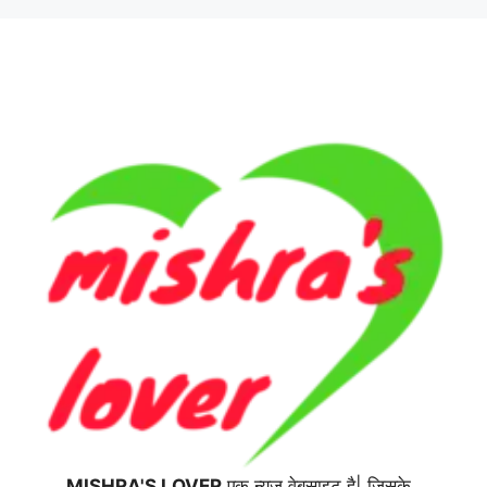
MISHRA'S LOVER
एक न्यूज़ वेबसाइट है| जिसके