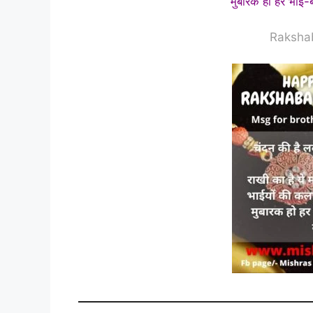
मुबारक हो हर भाई-बह
Raksha