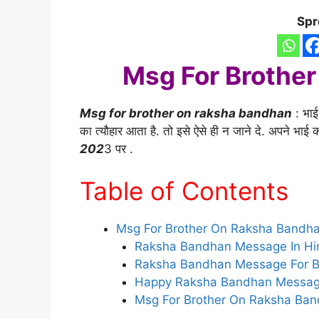
Spr
Msg For Brothe
Msg for brother on raksha bandhan
: भाई
का त्यौहार आता है. तो इसे ऐसे ही न जाने दे. अपने भाई 
202
3 पर .
Table of Contents
Msg For Brother On Raksha Bandh
Raksha Bandhan Message In Hindi |
Raksha Bandhan Message For Brothe
Happy Raksha Bandhan Message F
Msg For Brother On Raksha Ba