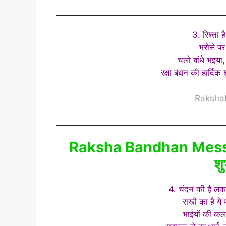
3. रिश्ता ह
भरोसे पर 
चलो बांधे भइया
रक्षा बंधन की हार्द
Raksha
Raksha Bandhan Message
शु
4. चंदन की है लकड
राखी का है य
भाईयों की कला