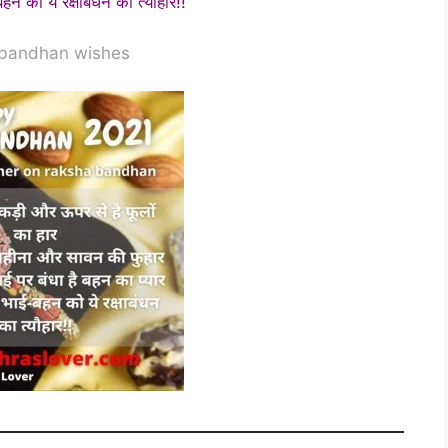
न को ये रक्षाबंधन का त्यौहार!!
bandhan wishes