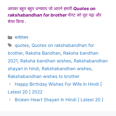
आपका बहुत बहुत धन्यवाद जो आपने हमारी
Quotes on
rakshabandhan for brother
पोस्ट को पूरा पढ़ा और
शेयर किया .
Categories
मनोरंजन
Tags
quotes
,
Quotes on rakshabandhan for
brother
,
Raksha Bandhan
,
Raksha bandhan
2021
,
Raksha bandhan wishes
,
Rakshabandhan
shayari in hindi
,
Rakshabandhan wishes
,
Rakshabandhan wishes to brother
Happy Birthday Wishes For Wife In Hindi [
Latest 20 ] 2022
Broken Heart Shayari In Hindi [ Latest 20 ]