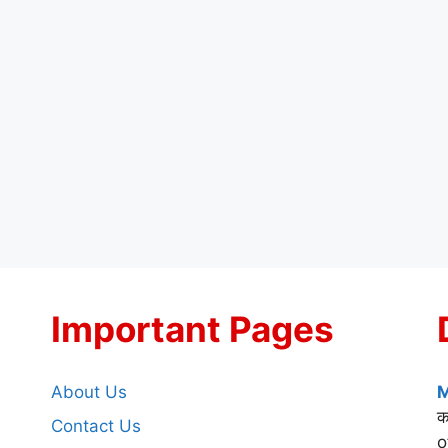
Important Pages
About Us
M
क
Contact Us
o