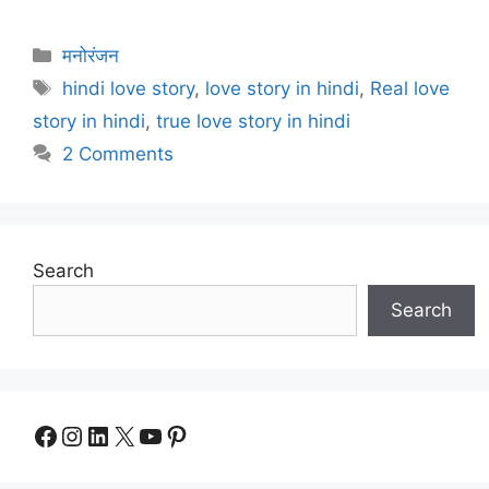
Categories
मनोरंजन
Tags
hindi love story
,
love story in hindi
,
Real love
story in hindi
,
true love story in hindi
2 Comments
Search
Search
Facebook
Instagram
LinkedIn
X
YouTube
Pinterest