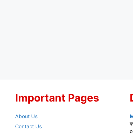
Important Pages
About Us
M
क
Contact Us
o