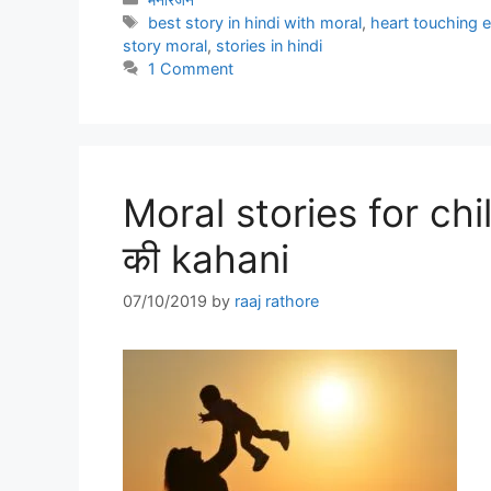
Tags
best story in hindi with moral
,
heart touching e
story moral
,
stories in hindi
1 Comment
Moral stories for chil
की kahani
07/10/2019
by
raaj rathore