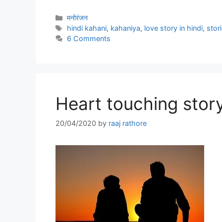
Categories
मनोरंजन
Tags
hindi kahani
,
kahaniya
,
love story in hindi
,
stori
6 Comments
Heart touching story h
20/04/2020
by
raaj rathore