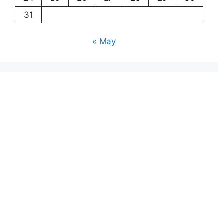
31
« May