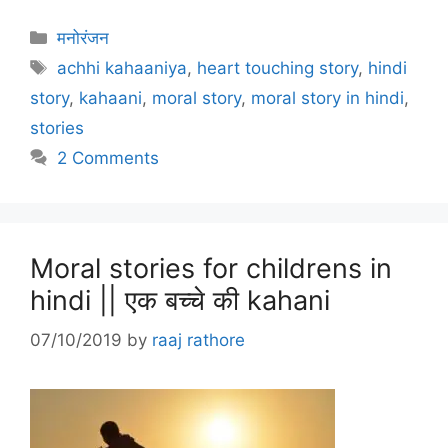
Categories
मनोरंजन
Tags
achhi kahaaniya
,
heart touching story
,
hindi
story
,
kahaani
,
moral story
,
moral story in hindi
,
stories
2 Comments
Moral stories for childrens in
hindi || एक बच्चे की kahani
07/10/2019
by
raaj rathore