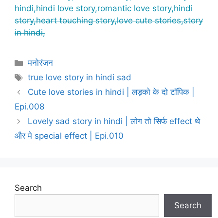
hindi,hindi love story,romantic love story,hindi
story,heart touching story,love cute stories,story
in hindi,
Categories
मनोरंजन
Tags
true love story in hindi sad
Cute love stories in hindi | लड़को के दो टॉपिक |
Epi.008
Lovely sad story in hindi | लोग तो सिर्फ effect थे
और मे special effect | Epi.010
Search
Search