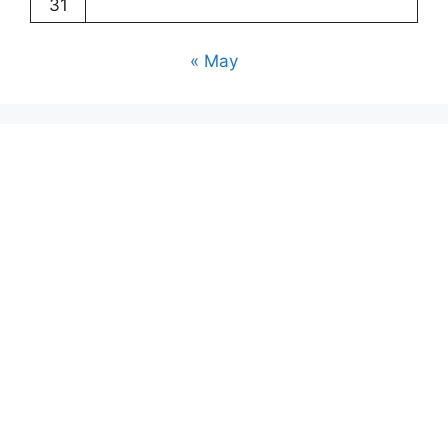
31
« May