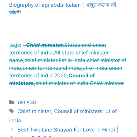
Biography of apj abdul kalam | अब्दुल कलाम की
जीवनी
tags:
Chief minister,
States and union
territories of india,All state chief minister
name,chief minister list in india,chief minister of
india,union territories of india,ut of india,union
territories of india 2020,
Counsil of
ministers,
chief minister of india,Chief minister
Categories
ज्ञान भंडार
Tags
Chief minister
,
Counsil of ministers
,
ut of
india
Best Two Line Shayari For Love In Hindi |