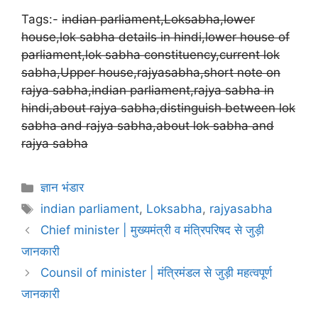
Tags:-
indian parliament,Loksabha,lower
house,lok sabha details in hindi,lower house of
parliament,lok sabha constituency,current lok
sabha,Upper house,rajyasabha,short note on
rajya sabha,indian parliament,rajya sabha in
hindi,about rajya sabha,distinguish between lok
sabha and rajya sabha,about lok sabha and
rajya sabha
Categories
ज्ञान भंडार
Tags
indian parliament
,
Loksabha
,
rajyasabha
Chief minister | मुख्यमंत्री व मंत्रिपरिषद से जुड़ी
जानकारी
Counsil of minister | मंत्रिमंडल से जुड़ी महत्वपूर्ण
जानकारी