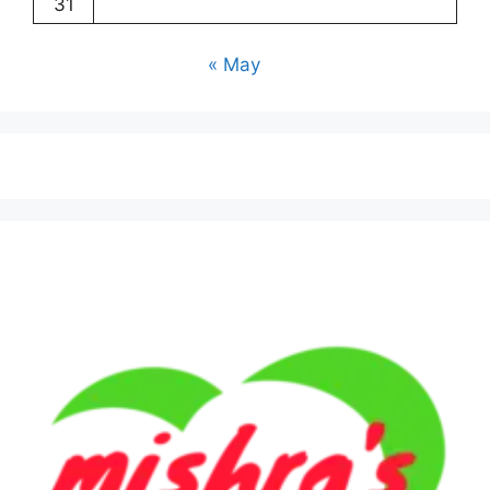
31
« May